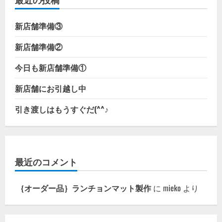
（南
国
ver.）
新店舗準備③
の
詳
細
新店舗準備②
を
ご
覧
今日も新店舗準備①
く
だ
さ
新店舗にお引越し中
い
引き渡しはもうすぐだ(^^♪
最近のコメント
｛オーダー品｝ランチョンマット製作
に
mieko
より