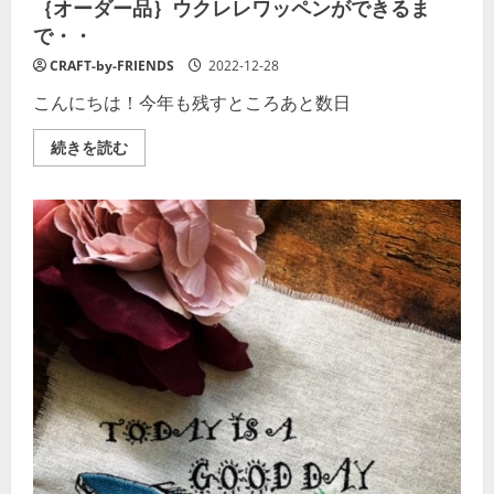
｛オーダー品｝ウクレレワッペンができるま
で・・
CRAFT-by-FRIENDS
2022-12-28
こんにちは！今年も残すところあと数日
｛オ
続きを読む
ー
ダ
ー
品｝
ウ
ク
レ
レ
ワ
ッ
ペ
ン
が
で
き
る
ま
で・・
の
詳
細
を