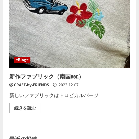
ご
覧
く
だ
さ
い
=Blog=
新作ファブリック（南国ver.）
CRAFT-by-FRIENDS
2022-12-07
新しいファブリックはトロピカルバージ
新
続きを読む
作
フ
ァ
ブ
リ
ッ
最近の投稿
ク