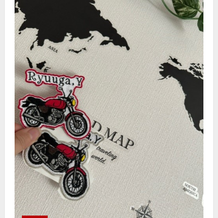
ン
ト
に
な
っ
た
良
縁
の
詳
細
を
ご
覧
く
だ
さ
い