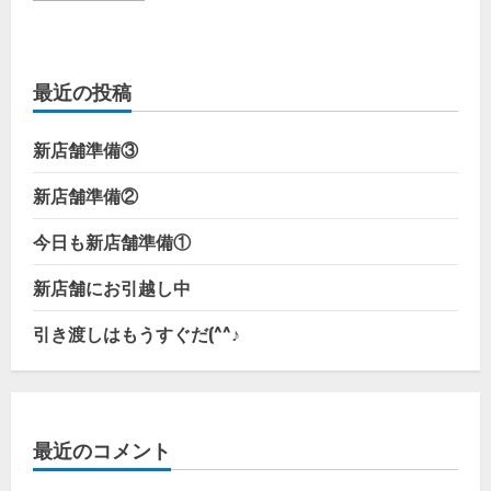
フ
ウ
エ
ア
へ
最近の投稿
の
刺
し
ゅ
新店舗準備③
う
(*^^)v
～
新店舗準備②
超
大
判
今日も新店舗準備①
刺
繍
～
新店舗にお引越し中
の
詳
細
引き渡しはもうすぐだ(^^♪
を
ご
覧
く
だ
さ
い
最近のコメント