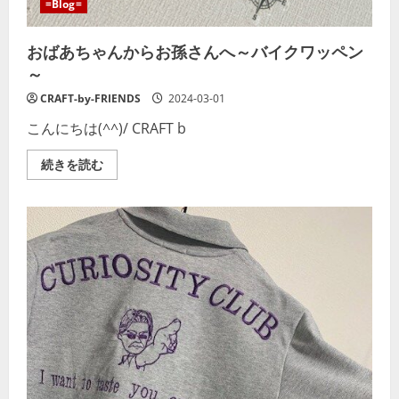
=Blog=
おばあちゃんからお孫さんへ～バイクワッペン
～
CRAFT-by-FRIENDS
2024-03-01
こんにちは(^^)/ CRAFT b
お
続きを読む
ば
あ
ち
ゃ
ん
か
ら
お
孫
さ
ん
へ
～
バ
イ
ク
ワ
ッ