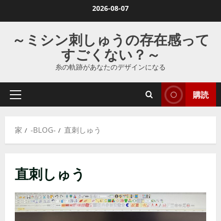
コ
2026-08-07
ン
テ
～ミシン刺しゅうの存在感って
ン
すごくない？～
ツ
糸の軌跡があなたのデザインになる
に
ス
購読
キ
プ
ラ
ッ
イ
プ
家
-BLOG-
直刺しゅう
マ
し
リ
ま
メ
す
直刺しゅう
ニ
ュ
ー