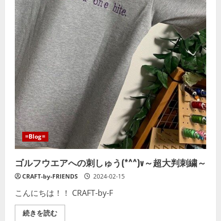
ペ
ン
～
の
詳
細
を
ご
覧
く
だ
さ
い
=Blog=
ゴルフウエアへの刺しゅう(*^^)v～超大判刺繍～
CRAFT-by-FRIENDS
2024-02-15
こんにちは！！ CRAFT-by-F
ゴ
続きを読む
ル