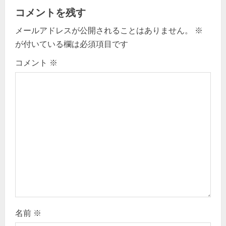
a
コメントを残す
メールアドレスが公開されることはありません。
※
v
が付いている欄は必須項目です
i
コメント
※
g
a
t
i
o
n
名前
※