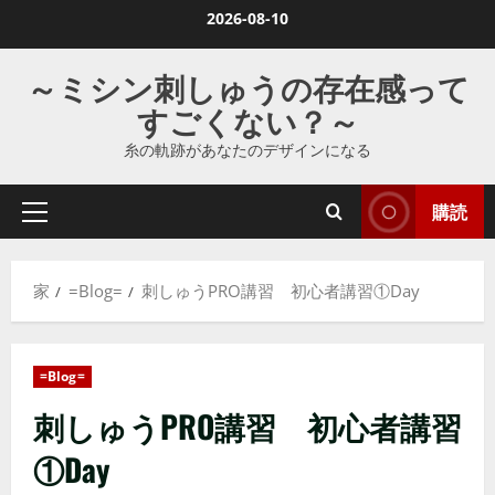
コ
2026-08-10
ン
テ
～ミシン刺しゅうの存在感って
ン
すごくない？～
ツ
糸の軌跡があなたのデザインになる
に
ス
購読
キ
プ
ラ
ッ
イ
プ
家
=Blog=
刺しゅうPRO講習 初心者講習①Day
マ
し
リ
ま
メ
す
=Blog=
ニ
刺しゅうPRO講習 初心者講習
ュ
ー
①Day