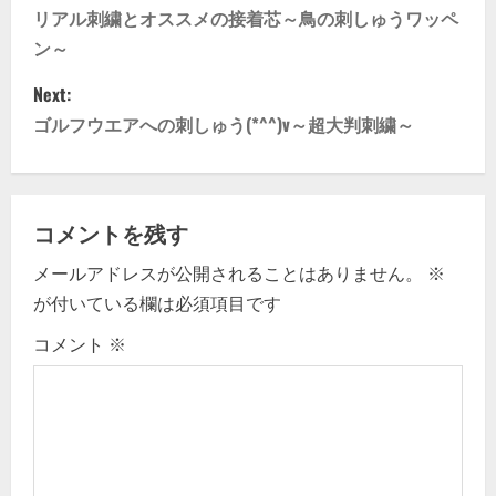
o
リアル刺繍とオススメの接着芯～鳥の刺しゅうワッペ
ン～
s
Next:
t
ゴルフウエアへの刺しゅう(*^^)v～超大判刺繍～
n
a
コメントを残す
v
メールアドレスが公開されることはありません。
※
i
が付いている欄は必須項目です
g
コメント
※
a
t
i