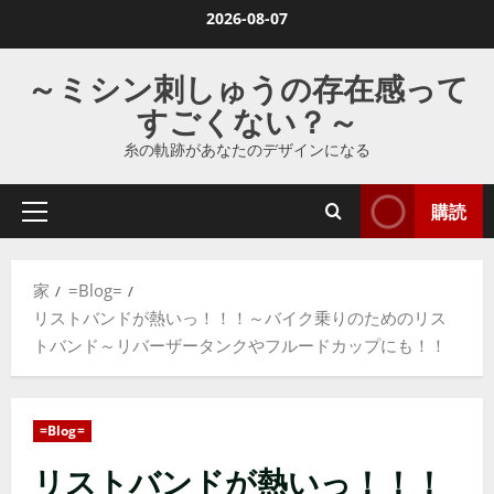
コ
2026-08-07
ン
テ
～ミシン刺しゅうの存在感って
ン
すごくない？～
ツ
糸の軌跡があなたのデザインになる
に
ス
購読
キ
プ
ラ
ッ
イ
プ
家
=Blog=
マ
し
リストバンドが熱いっ！！！～バイク乗りのためのリス
リ
ま
トバンド～リバーザータンクやフルードカップにも！！
メ
す
ニ
ュ
=Blog=
ー
リストバンドが熱いっ！！！