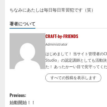
ちなみにあたしは毎日毎日常習犯です（笑）
著者について
CRAFT-by-FRIENDS
Administrator
はじめまして！ 当サイト管理者のCRAFT b
Studio」の認定講師としても活
た！ あったかーい目で見守ってくだ
すべての投稿を表示します
P
Previous:
始動開始！！
o