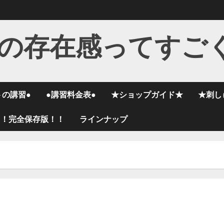
の存在感ってすご
トの講習●
●講習料金表●
★ショップガイド★
★刺し
く！完全保存版！！
ラインナップ