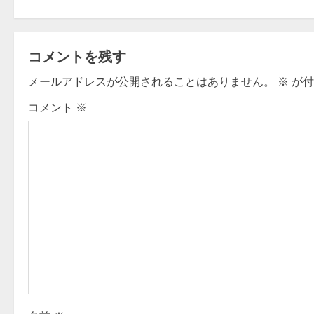
s
t
コメントを残す
n
メールアドレスが公開されることはありません。
※
が付
a
コメント
※
v
i
g
a
t
i