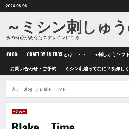
コ
2026-08-08
ン
～ミシン刺しゅう
テ
ン
ツ
糸の軌跡があなたのデザインになる
に
ス
-BLOG-
CRAFT BY FRIENDS とは・・・
●刺しゅうソフ
キ
ッ
お問い合わせ・ご予約
ミシン刺繍ってなに？を詳し
プ
し
ま
家
=Blog=
Blake Time
す
=Blog=
Blake Time