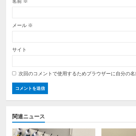
o
名前
※
n
メール
※
サイト
次回のコメントで使用するためブラウザーに自分の名
関連ニュース