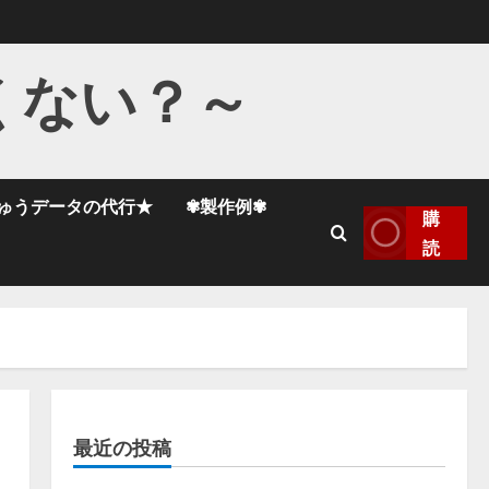
くない？～
ゅうデータの代行★
✾製作例✾
購
読
最近の投稿