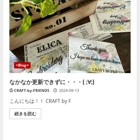
=Blog=
なかなか更新できずに・・・( ;∀;)
CRAFT-by-FRIENDS
2024-09-13
こんにちは！！ CRAFT by F
な
続きを読む
か
な
か
更
新
で