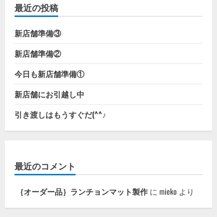
最近の投稿
き
ず
に・・・
(
新店舗準備③
;∀;)
の
詳
新店舗準備②
細
を
ご
今日も新店舗準備①
覧
く
だ
新店舗にお引越し中
さ
い
引き渡しはもうすぐだ(^^♪
最近のコメント
｛オーダー品｝ランチョンマット製作
に
mieko
より