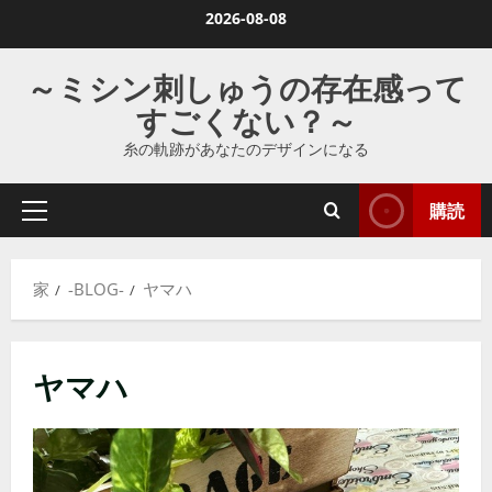
コ
2026-08-08
ン
テ
～ミシン刺しゅうの存在感って
ン
すごくない？～
ツ
糸の軌跡があなたのデザインになる
に
ス
購読
キ
プ
ラ
ッ
イ
プ
家
-BLOG-
ヤマハ
マ
し
リ
ま
メ
す
ヤマハ
ニ
ュ
ー